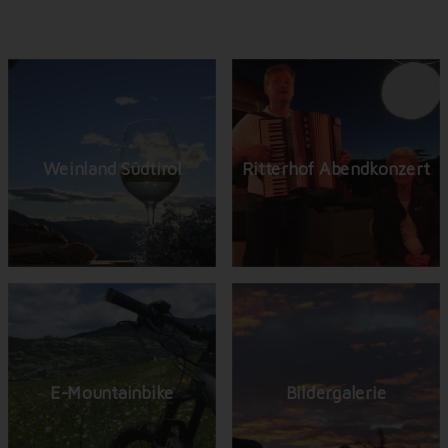
Weinland Südtirol
Ritterhof Abendkonzert
E-Mountainbike
Bildergalerie