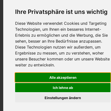
Ihre Privatsphäre ist uns wichtig
Was ist los in unserer Umgebung...
Diese Website verwendet Cookies und Targeting
Technologien, um Ihnen ein besseres Internet-
Erlebnis zu ermöglichen und die Werbung, die Sie
Museum Steinegg:
sehen, besser an Ihre Bedürfnisse anzupassen.
Diese Technologien nutzen wir außerdem, um
Geöffnet vom Palmsonntag 29. März 2026
Ergebnisse zu messen, um zu verstehen, woher
bis Ende Oktober, Tel. 0471 619560 /
unsere Besucher kommen oder um unsere Website
weiter zu entwickeln.
info@sternendorf.it • Von Dienstag bis Freitag
um 10.10 und 11.10 Uhr mit Reservierung
Alle akzeptieren
innerhalb 12 Uhr am Vortag • An Samstagen
Ich lehne ab
und Sonntagen um 17.00 Uhr mit
Einstellungen ändern
Reservierung innerhalb 17 Uhr des
vorangehenden Donnerstages • An