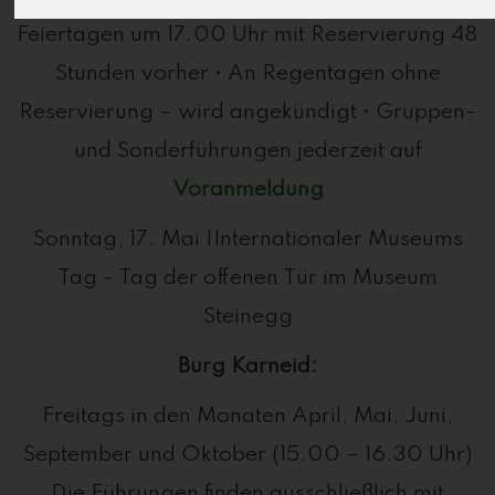
Feiertagen um 17.00 Uhr mit Reservierung 48
Stunden vorher • An Regentagen ohne
Reservierung – wird angekündigt • Gruppen-
und Sonderführungen jederzeit auf
Voranmeldung
Sonntag, 17. Mai |Internationaler Museums
Tag - Tag der offenen Tür im Museum
Steinegg
Burg Karneid:
Freitags in den Monaten April, Mai, Juni,
September und Oktober (15.00 – 16.30 Uhr)
Die Führungen finden ausschließlich mit