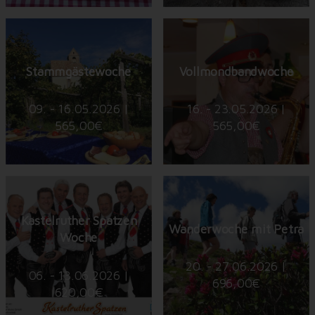
Stammgästewoche
Vollmondbandwoche
09. - 16.05.2026 |
16. - 23.05.2026 |
565,00€
565,00€
Kastelruther Spatzen
Wanderwoche mit Petra
Woche
20. - 27.06.2026 |
06. - 13.06.2026 |
696,00€
620,00€