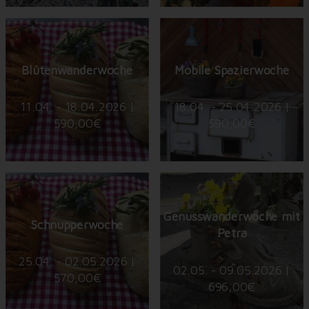
Blütenwanderwoche
Mobile Spazierwoche
11.04. - 18.04.2026 |
18.04. - 25.04.2026 |
590,00€
590,00€
Genusswanderwoche mit
Schnupperwoche
Petra
25.04. - 02.05.2026 |
02.05. - 09.05.2026 |
570,00€
696,00€